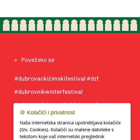
Povežimo se
#dubrovackizimskifestival #dzf
#dubrovnikwinterfestival
#winterindubrovnik #dubrovnik
🍪 Kolačići i privatnost
#winter2025
Naša internetska stranica upotrebljava kolačiće
(tzv. Cookies). Kolačići su malene datoteke s
tekstom koje vaš internetski preglednik