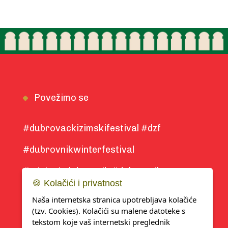
Povežimo se
#dubrovackizimskifestival #dzf
#dubrovnikwinterfestival
#winterindubrovnik #dubrovnik
🍪 Kolačići i privatnost
#winter2025
Naša internetska stranica upotrebljava kolačiće
(tzv. Cookies). Kolačići su malene datoteke s
tekstom koje vaš internetski preglednik