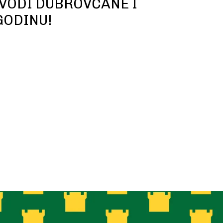
VODI DUBROVČANE I
GODINU!