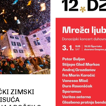
ČKI ZIMSKI
TISUĆA