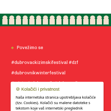
Povežimo se
#dubrovackizimskifestival #dzf
#dubrovnikwinterfestival
#winterindubrovnik #dubrovnik
🍪 Kolačići i privatnost
#winter2025
Naša internetska stranica upotrebljava kolačiće
(tzv. Cookies). Kolačići su malene datoteke s
tekstom koje vaš internetski preglednik