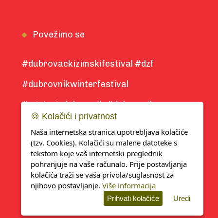
Povežimo se
#dubrovackizimskifestival #dzf
#dubrovnikwinterfestival
#winterindubrovnik #dubrovnik
🍪 Kolačići i privatnost
#winter2025
Naša internetska stranica upotrebljava kolačiće
(tzv. Cookies). Kolačići su malene datoteke s
tekstom koje vaš internetski preglednik
pohranjuje na vaše računalo. Prije postavljanja
kolačića traži se vaša privola/suglasnost za
njihovo postavljanje.
Više informacija
Pravo na zaštitu
Izjava o
Developed
Prihvati kolačiće
Uredi
osobnih podataka
kolačićima
by KlikIT