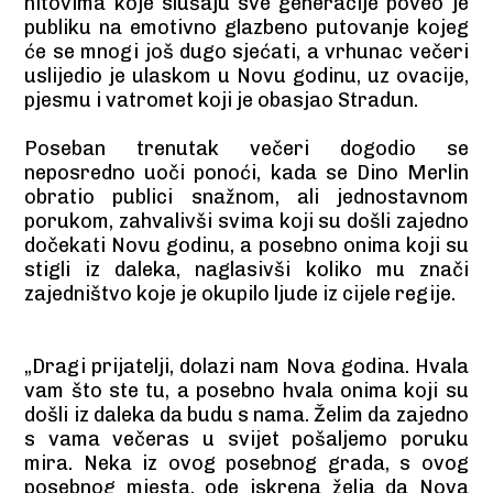
hitovima koje slušaju sve generacije poveo je
publiku na emotivno glazbeno putovanje kojeg
će se mnogi još dugo sjećati, a vrhunac večeri
uslijedio je ulaskom u Novu godinu, uz ovacije,
pjesmu i vatromet koji je obasjao Stradun.
Poseban trenutak večeri dogodio se
neposredno uoči ponoći, kada se Dino Merlin
obratio publici snažnom, ali jednostavnom
porukom, zahvalivši svima koji su došli zajedno
dočekati Novu godinu, a posebno onima koji su
stigli iz daleka, naglasivši koliko mu znači
zajedništvo koje je okupilo ljude iz cijele regije.
„Dragi prijatelji, dolazi nam Nova godina. Hvala
vam što ste tu, a posebno hvala onima koji su
došli iz daleka da budu s nama. Želim da zajedno
s vama večeras u svijet pošaljemo poruku
mira. Neka iz ovog posebnog grada, s ovog
posebnog mjesta, ode iskrena želja da Nova