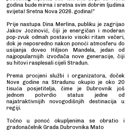
godina bude mirna i sretna svim dobrim ljudima
svijeta! Sretna Nova 2026. godina!“
Prije nastupa Dina Merlina, publiku je zagrijao
Jakov Jozinović, čiji je energičan i moderan
pop-zvuk odmah postavio visoki ritam večeri,
dok je neposredno nakon ponoći atmosferu do
usijanja doveo Hiljson Mandela, jedan od
najpopularnijih izvođača nove generacije, čiji
su hitovi rasplesali cijeli Stradun.
Prema procjeni službi i organizatora, doček
Nove godine na Stradunu okupio je oko 20
tisuća posjetitelja, čime je Dubrovnik još
jednom potvrdio status jedne od
najatraktivnijih novogodišnjih destinacija u
regiji.
Točno u ponoć okupljenima se obratio i
gradonačelnik Grada Dubrovnika Mato