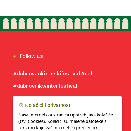
Follow us
#dubrovackizimskifestival #dzf
#dubrovnikwinterfestival
#winterindubrovnik #dubrovnik
🍪 Kolačići i privatnost
#winter2025
Naša internetska stranica upotrebljava kolačiće
(tzv. Cookies). Kolačići su malene datoteke s
tekstom koje vaš internetski preglednik