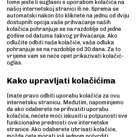
tome jeste li suglasni s uporabom kolačića na
našoj internetskoj stranici ili ne. Sprema se
automatski nakon što kliknete na jednu od dviju
dostupnih opcija.vaše prihvaćanje naših
kolačića pohranjuje se na razdoblje od jedne
godine od datuma takvog prihvaćanja. Ako
odlučite odbiti naše kolačiće, vaša odluka
pohranjuje se na razdoblje od 30 dana. Za to
vrijeme vam se neće opet prikazivati kolačić-
oglas.
Kako upravljati kolačićima
Imate pravo odbiti uporabu kolačića za ovu
internetsku stranicu. Međutim, napominjemo
da ako odaberete ne prihvatiti uporabu
kolačića, nećete moći iskusiti u potpunosti sve
funkcionalne prednosti ove internetske
stranice. Ako odaberete izbrisati kolačiće,
možda ćete morati još jednom potvrditi