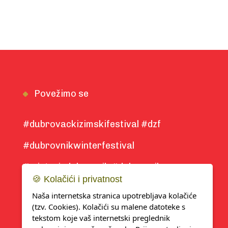
Povežimo se
#dubrovackizimskifestival #dzf
#dubrovnikwinterfestival
#winterindubrovnik #dubrovnik
🍪 Kolačići i privatnost
#winter2025
Naša internetska stranica upotrebljava kolačiće
(tzv. Cookies). Kolačići su malene datoteke s
tekstom koje vaš internetski preglednik