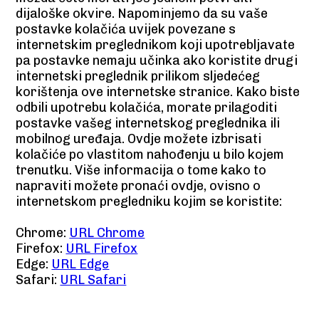
dijaloške okvire. Napominjemo da su vaše
postavke kolačića uvijek povezane s
internetskim preglednikom koji upotrebljavate
pa postavke nemaju učinka ako koristite drugi
internetski preglednik prilikom sljedećeg
korištenja ove internetske stranice. Kako biste
odbili upotrebu kolačića, morate prilagoditi
postavke vašeg internetskog preglednika ili
mobilnog uređaja. Ovdje možete izbrisati
kolačiće po vlastitom nahođenju u bilo kojem
trenutku. Više informacija o tome kako to
napraviti možete pronaći ovdje, ovisno o
internetskom pregledniku kojim se koristite:
Chrome:
URL Chrome
Firefox:
URL Firefox
Edge:
URL Edge
Safari:
URL Safari