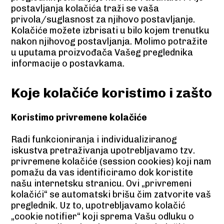
postavljanja kolačića traži se vaša
privola/suglasnost za njihovo postavljanje.
Kolačiće možete izbrisati u bilo kojem trenutku
nakon njihovog postavljanja. Molimo potražite
u uputama proizvođača Vašeg preglednika
informacije o postavkama.
Koje kolačiće koristimo i zašto
Koristimo privremene kolačiće
Radi funkcioniranja i individualiziranog
iskustva pretraživanja upotrebljavamo tzv.
privremene kolačiće (session cookies) koji nam
pomažu da vas identificiramo dok koristite
našu internetsku stranicu. Ovi „privremeni
kolačići“ se automatski brišu čim zatvorite vaš
preglednik. Uz to, upotrebljavamo kolačić
„cookie notifier“ koji sprema Vašu odluku o